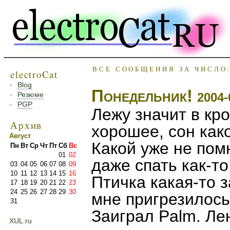
ВСЕ СООБЩЕНИЯ ЗА ЧИСЛО:
electroCat
Blog
Понедельник!
Резюме
2004-
PGP
Лежу значит в кр
Архив
хорошее, сон как
Август
Какой уже не пом
Пн
Вт
Ср
Чт
Пт
Сб
Вс
01
02
даже спать как-то
03
04
05
06
07
08
09
10
11
12
13
14
15
16
Птичка какая-то з
17
18
19
20
21
22
23
24
25
26
27
28
29
30
мне пригрезилось
31
Заиграл Palm. Ле
XUL.ru