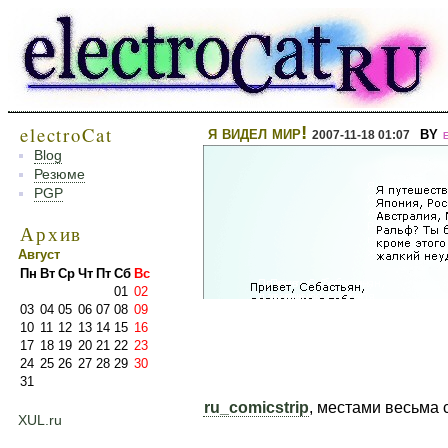
electroCat
я видел мир!
by
2007-11-18 01:07
Blog
Резюме
PGP
Архив
Август
Пн
Вт
Ср
Чт
Пт
Сб
Вс
01
02
03
04
05
06
07
08
09
10
11
12
13
14
15
16
17
18
19
20
21
22
23
24
25
26
27
28
29
30
31
ru_comicstrip
, местами весьма 
XUL.ru