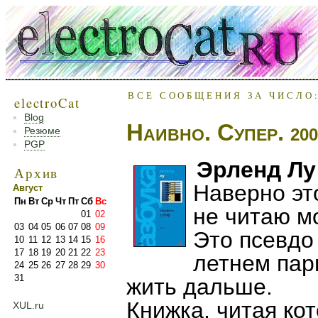
ВСЕ СООБЩЕНИЯ ЗА ЧИСЛО:
electroCat
Blog
Наивно. Супер.
Резюме
200
PGP
Эрленд Лу
Архив
Наверно эт
Август
Пн
Вт
Ср
Чт
Пт
Сб
Вс
не читаю м
01
02
03
04
05
06
07
08
09
Это псевдо
10
11
12
13
14
15
16
17
18
19
20
21
22
23
летнем пар
24
25
26
27
28
29
30
31
жить дальше.
Книжка, читая ко
XUL.ru