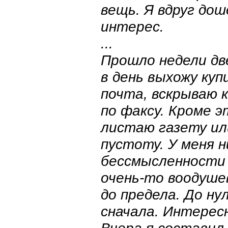
вещь. Я вдруг дош
интерес.
...
Прошло недели две
в день выхожу куп
почта, вскрываю 
по факсу. Кроме э
листаю газету или
пустоту. У меня 
бессмысленности 
очень-то воодуше
до предела. До ну
сначала. Интерес
Вчера я составил 