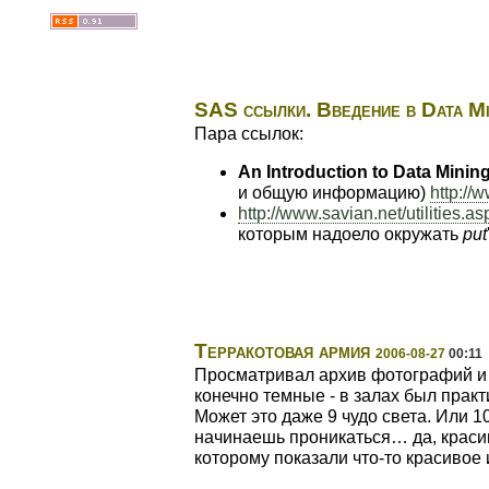
SAS ссылки. Введение в Data Mi
Пара ссылок:
An Introduction to Data Minin
и общую информацию)
http://
http://www.savian.net/utilities.as
которым надоело окружать
put
Терракотовая армия
2006-08-27
00:11
Просматривал архив фотографий и 
конечно темные - в залах был прак
Может это даже 9 чудо света. Или 
начинаешь проникаться… да, красив
которому показали что-то красивое 