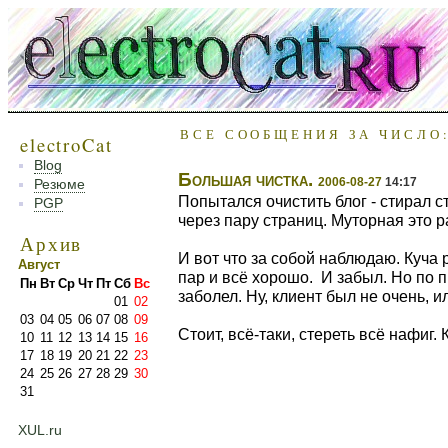
ВСЕ СООБЩЕНИЯ ЗА ЧИСЛО:
electroCat
Blog
Большая чистка.
2006-08-27
14:17
Резюме
Попытался очистить блог - стирал с
PGP
через пару страниц. Муторная это р
Архив
И вот что за собой наблюдаю. Куча 
Август
пар и всё хорошо. И забыл. Но по 
Пн
Вт
Ср
Чт
Пт
Сб
Вс
заболел. Ну, клиент был не очень, и
01
02
03
04
05
06
07
08
09
Стоит, всё-таки, стереть всё нафиг. 
10
11
12
13
14
15
16
17
18
19
20
21
22
23
24
25
26
27
28
29
30
31
XUL.ru