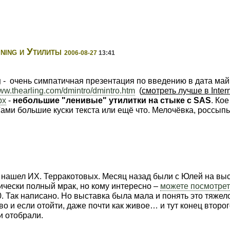
ning и Утилиты
2006-08-27
13:41
g
- очень симпатичная презентация по введению в дата майн
www.thearling.com/dmintro/dmintro.htm
(
смотреть лучше в Intern
px
-
небольшие "ленивые" утилитки на стыке с SAS
. Ко
'ами большие куски текста или ещё что. Мелочёвка, россып
нашел ИХ. Терракотовых. Месяц назад были с Юлей на выст
тически полный мрак, но кому интересно –
можете посмотрет
10. Так написано. Но выставка была мала и понять это тяже
о и если отойти, даже почти как живое… и тут конец второ
и отобрали.