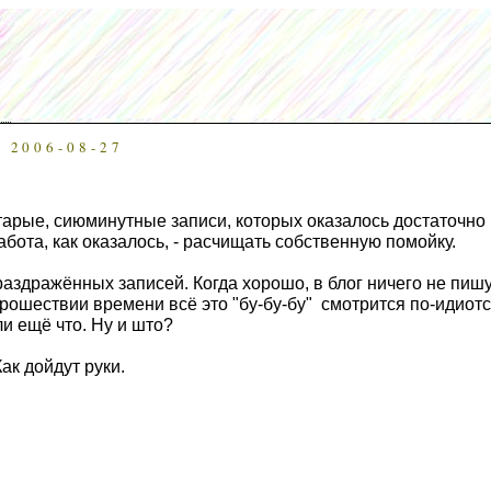
 2006-08-27
тарые, сиюминутные записи, которых оказалось достаточно 
абота, как оказалось, - расчищать собственную помойку.
раздражённых записей. Когда хорошо, в блог ничего не пишу
прошествии времени всё это "бу-бу-бу" смотрится по-идиотс
ли ещё что. Ну и што?
Как дойдут руки.