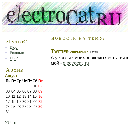
НОВОСТИ НА ТЕМУ:
electroCat
Blog
Twitter
2009-09-07
13:50
Резюме
А у кого из моих знакомых есть тви
PGP
мой -
electrocat_ru
Архив
Август
Пн
Вт
Ср
Чт
Пт
Сб
Вс
01
02
03
04
05
06
07
08
09
10
11
12
13
14
15
16
17
18
19
20
21
22
23
24
25
26
27
28
29
30
31
XUL.ru