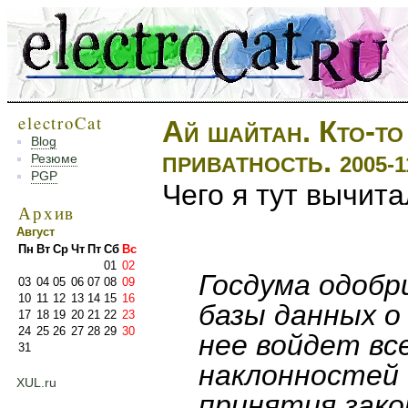
electroCat
Ай шайтан. Кто-то 
Blog
приватность.
Резюме
2005-1
PGP
Чего я тут вычита
Архив
Август
Пн
Вт
Ср
Чт
Пт
Сб
Вс
01
02
Госдума одобр
03
04
05
06
07
08
09
10
11
12
13
14
15
16
базы данных о
17
18
19
20
21
22
23
24
25
26
27
28
29
30
нее войдет вс
31
наклонностей 
XUL.ru
принятия зако