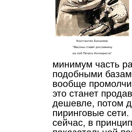
Константин Батынков.
"Масоны ставят россиянину
на лоб Печать Антихриста"
минимум часть ра
подобными базам
вообще промолчим
это станет прода
дешевле, потом д
пиринговые сети.
сейчас, в принци