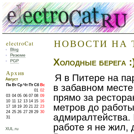
НОВОСТИ НА 
electroCat
Blog
Резюме
Холодные берега :
PGP
Архив
Я в Питере на па
Август
в забавном месте
Пн
Вт
Ср
Чт
Пт
Сб
Вс
01
02
прямо за рестора
03
04
05
06
07
08
09
10
11
12
13
14
15
16
метров до работы,
17
18
19
20
21
22
23
24
25
26
27
28
29
30
адмиралтейства. 
31
работе я не жил,
XUL.ru