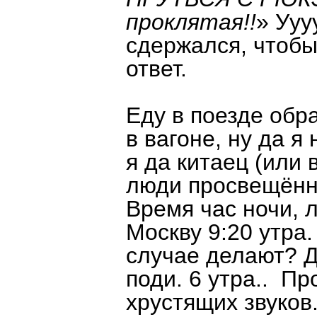
проклятая!!
» Ууу
сдержался, чтобы
ответ.
Еду в поезде обр
в вагоне, ну да я
я да китаец (или 
люди просвещённы
Время час ночи, л
Москву 9:20 утра
случае делают? Да
поди. 6 утра.. П
хрустящих звуков.