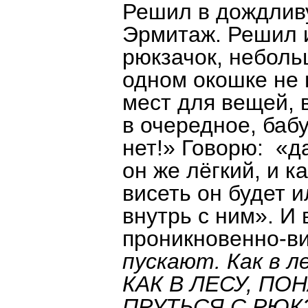
Решил в дождливу
Эрмитаж. Решил и
рюкзачок, неболь
одном окошке не 
мест для вещей, 
в очередное, баб
нет!» Говорю: «д
он же лёгкий, и к
висеть он будет и
внутрь с ним». И
проникновенно-в
пускают. Как в л
КАК В ЛЕСУ, ПОН
ПРУТЬСЯ С РЮК