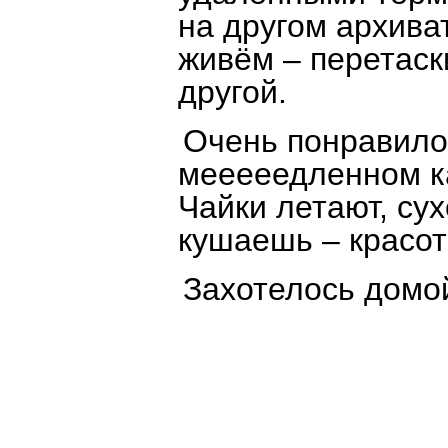
на другом архиват
живём – перетаск
другой.
Очень понравило
мееееедленном ка
Чайки летают, су
кушаешь – красота
Захотелось домо