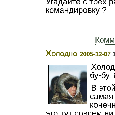
Угадайте с трёх р
командировку ?
Комм
Холодно
2005-12-07
1
Холод
бу-бу, 
В это
самая
конечн
это тут совсем н