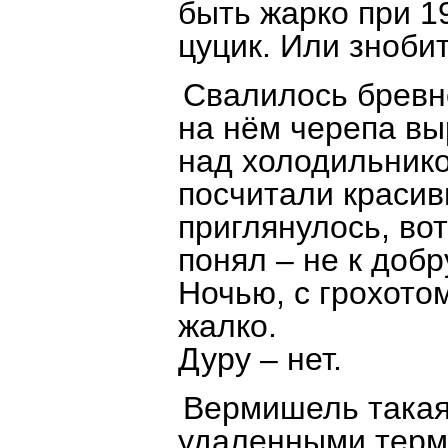
быть жарко при 19
цуцик. Или знобит
Свалилось бревно
на нём черепа вы
над холодильнико
посчитали красив
приглянулось, вот
понял – не к добру
Ночью, с грохотом
жалко.
Дуру – нет.
Вермишель такая
удаленными терми