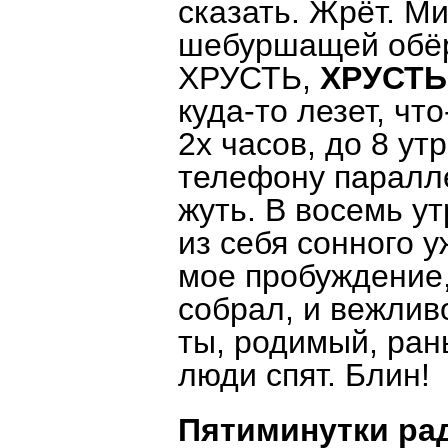
сказать. Жрёт. Ми
шебуршащей обёрт
ХРУСТЬ,
ХРУСТЬ
куда-то лезет, чт
2х часов, до 8 ут
телефону паралле
жуть. В восемь у
из себя сонного у
мое пробуждение,
собрал, и вежливо
ты, родимый, ран
люди спят. Блин!
Пятиминутки ра