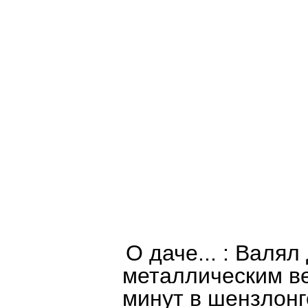
О даче... : Валял
металлическим ве
минут в шензлонге